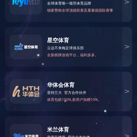
产品中心
首页
输电线路故障取电CT（TRKLSD-Q）
CT取能装置（TRGK-300）
产品中心
开云(中国)官方网站-kaiyun.com
电流取电装置
微型电流互感器
开合式电流互感器
剩余（零序）电流互感器
低压电流互感器
柔性罗氏线圈