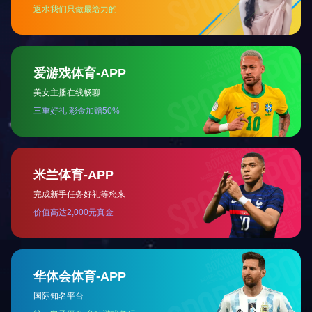
开云(中国)官方网站-kaiyun.com
服务热
线：400-086-
3003
电话：
0728-
5353116
5353117
传真：
0728-
5353121
邮箱：