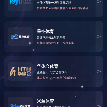
产品中心
首页
测量用电压互感器
继电保护用电压互感器
电流型电压互感器
产品中心
开云(中国)官方网站-kaiyun.com
开云(中国)官
一、二次融合用隔离电压互感器
微型电流互感器
方网站-
开合式电流互感器
kaiyun.com
剩余（零序）电流互感器
低压电流互感器
柔性罗氏线圈