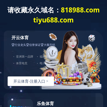
搜索
首
关
产
新
服
投
人
开云(中国)
页
于
品
闻
务
资
力
官方网站-
天
中
&
与
者
资
kaiyun.com
瑞
心
展
支
关
源
会
持
系